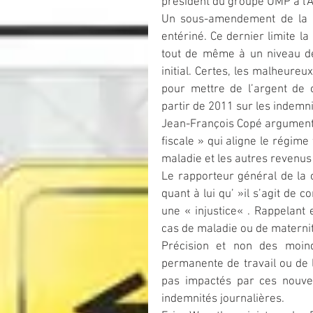
président du groupe UMP à l’
Un sous-amendement de la 
entériné. Ce dernier limite la
tout de même à un niveau de 
initial. Certes, les malheure
pour mettre de l’argent de cô
partir de 2011 sur les indemn
Jean-François Copé argumente s
fiscale » qui aligne le régime
maladie et les autres revenu
Le rapporteur général de la 
quant à lui qu’ »il s’agit de 
une « injustice« . Rappelant 
cas de maladie ou de maternit
Précision et non des moindr
permanente de travail ou de l’
pas impactés par ces nouvel
indemnités journalières.