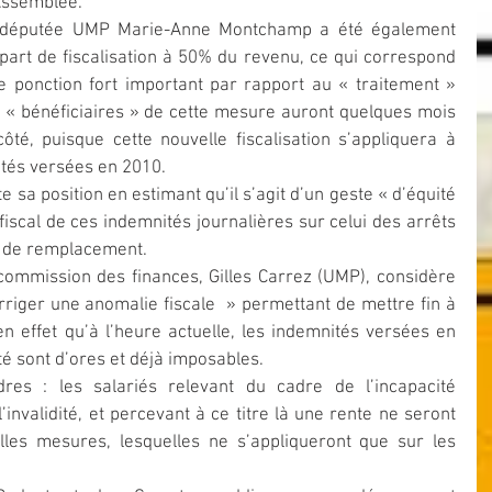
Assemblée.
députée UMP Marie-Anne Montchamp a été également 
 part de fiscalisation à 50% du revenu, ce qui correspond 
ponction fort important par rapport au « traitement » 
ux « bénéficiaires » de cette mesure auront quelques mois 
té, puisque cette nouvelle fiscalisation s’appliquera à 
ités versées en 2010.
a position en estimant qu’il s’agit d’un geste « d’équité 
 fiscal de ces indemnités journalières sur celui des arrêts 
s de remplacement.
commission des finances, Gilles Carrez (UMP), considère 
corriger une anomalie fiscale  » permettant de mettre fin à 
en effet qu’à l’heure actuelle, les indemnités versées en 
é sont d’ores et déjà imposables.
es : les salariés relevant du cadre de l’incapacité 
invalidité, et percevant à ce titre là une rente ne seront 
les mesures, lesquelles ne s’appliqueront que sur les 