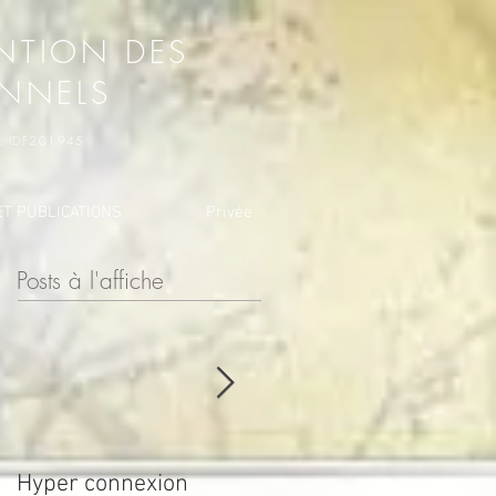
NTION DES
ONNELS
o : IDF201945
T PUBLICATIONS
Privée
Posts à l'affiche
Hyper connexion
JOURNÉE POUR LA