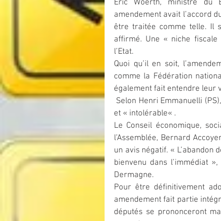
Eric Woerth, ministre du 
amendement avait l’accord du g
être traitée comme telle. Il 
affirmé. Une « niche fiscale
l’Etat.
Quoi qu’il en soit, l’amende
comme la Fédération national
également fait entendre leur v
 Selon Henri Emmanuelli (PS), il ne s’agit ni plus ni moins d’une « provocation stupide » 
et « intolérable« .
Le Conseil économique, socia
l’Assemblée, Bernard Accoyer
un avis négatif. « L’abandon d
bienvenu dans l’immédiat »,
Dermagne.
Pour être définitivement ado
amendement fait partie intégra
députés se prononceront mar