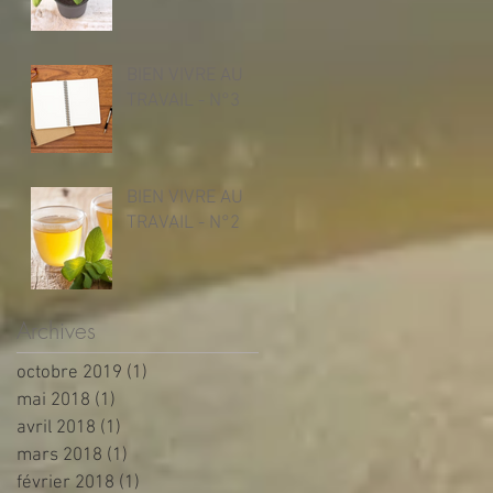
BIEN VIVRE AU
TRAVAIL - N°3
BIEN VIVRE AU
TRAVAIL - N°2
Archives
octobre 2019
(1)
1 post
mai 2018
(1)
1 post
avril 2018
(1)
1 post
mars 2018
(1)
1 post
février 2018
(1)
1 post