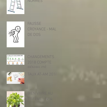
NORMES
FAUSSE
CROYANCE - MAL
DE DOS
CHANGEMENTS
2018 COMPTE
PÉNIBILITÉ
TAUX AT-AM 2018
BIEN VIVRE AU
TRAVAIL - N°4