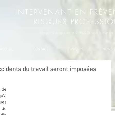
INTERVENANT EN PRÉVE
RISQUES PROFESSI
Enregistré auprès de la DIRECCTE sous le numér
ACCUEIL
CONTACT
COVID-19
NEWS E
cidents du travail seront imposées
 de 
’à 
ues 
du 