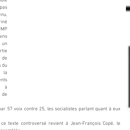
ie 
pas 
nu, 
né 
MP 
ns 
 un 
ie 
de 
 du 
la 
ts 
 à 
de 
 57 voix contre 25, les socialistes parlant quant à eux 
e ce texte controversé revient à Jean-François Copé, le 