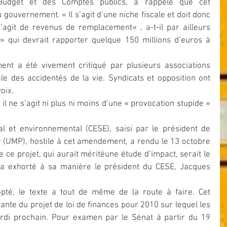
Budget et des Comptes publics, a rappelé que cet 
ouvernement. « Il s’agit d’une niche fiscale et doit donc 
s’agit de revenus de remplacement« , a-t-il par ailleurs 
 » qui devrait rapporter quelque 150 millions d’euros à 
ment a été vivement critiqué par plusieurs associations 
e des accidentés de la vie. Syndicats et opposition ont 
oix.
l et environnemental (CESE), saisi par le président de 
 (UMP), hostile à cet amendement, a rendu le 13 octobre 
e ce projet, qui aurait méritéune étude d’impact, serait le 
 a exhorté à sa manière le président du CESE, Jacques 
pté, le texte a tout de même de la route à faire. Cet 
nte du projet de loi de finances pour 2010 sur lequel les 
di prochain. Pour examen par le Sénat à partir du 19 