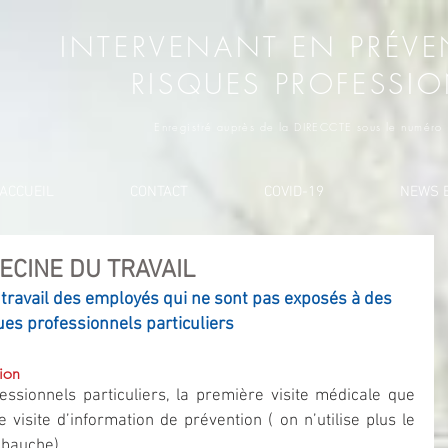
INTERVENANT EN PRÉVE
RISQUES PROFESSI
Enregistré auprès de la DIRECCTE sous le numér
ACCUEIL
CONTACT
COVID-19
NEWS E
ECINE DU TRAVAIL
 travail des employés qui ne sont pas exposés à des 
ues professionnels particuliers
tion
ssionnels particuliers, la première visite médicale que 
isite d’information de prévention ( on n’utilise plus le 
mbauche).