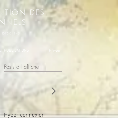
NTION DES
ONNELS
o : IDF201945
T PUBLICATIONS
Privée
Posts à l'affiche
Hyper connexion
JOURNÉE POUR LA