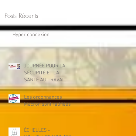
Posts Récents
Hyper connexion
JOURNÉE POUR LA
SÉCURITÉ ET LA
SANTÉ AU TRAVAIL
Les ordonnances
Macron sont ratifiées
ÉCHELLES -