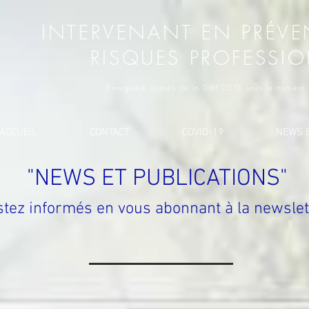
INTERVENANT EN PRÉVE
RISQUES PROFESSI
Enregistré auprès de la DIRECCTE sous le numér
ACCUEIL
CONTACT
COVID-19
NEWS E
"NEWS ET PUBLICATIONS"
tez informés en vous abonnant à la newslett