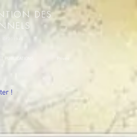
NTION DES
ONNELS
o : IDF201945
T PUBLICATIONS
Privée
er !