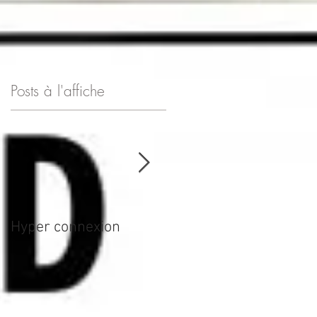
Posts à l'affiche
l
Hyper connexion
JOURNÉE POUR LA
SÉCURITÉ ET LA
SANTÉ AU TRAVAIL