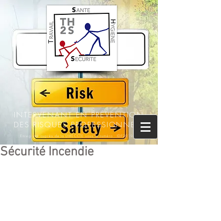
INTERVENANT EN PRÉVENTION
DES RISQUES PROFESSIONNELS
Enregistré auprès de la DIRECCTE sous le numéro : IDF201945
Sécurité Incendie