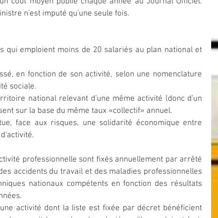
un coût moyen publié chaque année au Journal Officiel. 
istre n'est imputé qu'une seule fois.
es qui emploient moins de 20 salariés au plan national et 
sé, en fonction de son activité, selon une nomenclature 
té sociale.
rritoire national relevant d'une même activité (donc d'un 
ent sur la base du même taux «collectif» annuel.
itue, face aux risques, une solidarité économique entre 
'activité.
activité professionnelle sont fixés annuellement par arrêté 
es accidents du travail et des maladies professionnelles 
niques nationaux compétents en fonction des résultats 
années.
e activité dont la liste est fixée par décret bénéficient 