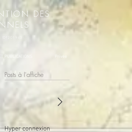
NTION DES
ONNELS
o : IDF201945
T PUBLICATIONS
Privée
Posts à l'affiche
Hyper connexion
JOURNÉE POUR LA