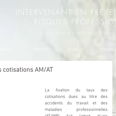
INTERVENANT EN PRÉVE
RISQUES PROFESSI
Enregistré auprès de la DIRECCTE sous le numér
ACCUEIL
CONTACT
COVID-19
NEWS E
es cotisations AM/AT
La fixation du taux des 
cotisations dues au titre des 
accidents du travail et des 
maladies professionnelles 