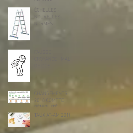
ÉCHELLES -
NOUVELLES
NORMES
FAUSSE
CROYANCE - MAL
DE DOS
CHANGEMENTS
2018 COMPTE
PÉNIBILITÉ
TAUX AT-AM 2018