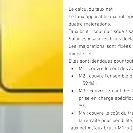
Le calcul du taux net
Le taux applicable aux entrepr
quatre majorations.
Taux brut = coût du risque / s
Salaires = salaires bruts déc
Les majorations sont fixées
ministériel.
Elles sont identiques pour tout
M1 : couvre le coût des ac
M2 : couvre l'ensemble de
= 59 %) ;  
M3 : couvre le coût des t
prise en charge spécifiq
%) ;  
M4 : couvre le coût du tra
la retraite pour pénibilit
Taux net = (Taux brut + M1) x